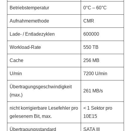
Betriebstemperatur
0°C – 60°C
Aufnahmemethode
CMR
Lade- / Entladezyklen
600000
Workload-Rate
550 TB
Cache
256 MB
U/min
7200 U/min
Übertragungsgeschwindigkeit
261 MB/s
(max.)
nicht korrigierbare Lesefehler pro
< 1 Sektor pro
gelesenem Bit, max.
10E15
Übertragungsstandard
SATA III