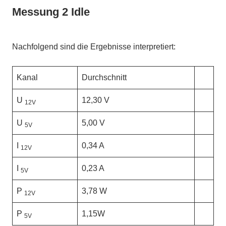
Messung 2 Idle
Nachfolgend sind die Ergebnisse interpretiert:
Kanal
Durchschnitt
U
12,30 V
12V
U
5,00 V
5V
I
0,34 A
12V
I
0,23 A
5V
P
3,78 W
12V
P
1,15W
5V