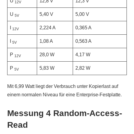
U
12,8 V
12,3 V
12V
U
5,40 V
5,00 V
5V
I
2,224 A
0,365 A
12V
I
1,08 A
0,563 A
5V
P
28,0 W
4,17 W
12V
P
5,83 W
2,82 W
5V
Mit 6,99 Watt liegt der Verbrauch unter Kopierlast auf
einem normalen Niveau für eine Enterprise-Festplatte.
Messung 4 Random-Access-
Read