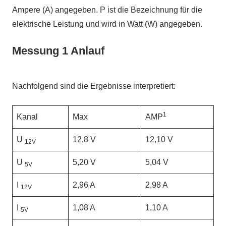
Ampere (A) angegeben. P ist die Bezeichnung für die
elektrische Leistung und wird in Watt (W) angegeben.
Messung 1 Anlauf
Nachfolgend sind die Ergebnisse interpretiert:
1
Kanal
Max
AMP
U
12,8 V
12,10 V
12V
U
5,20 V
5,04 V
5V
I
2,96 A
2,98 A
12V
I
1,08 A
1,10 A
5V