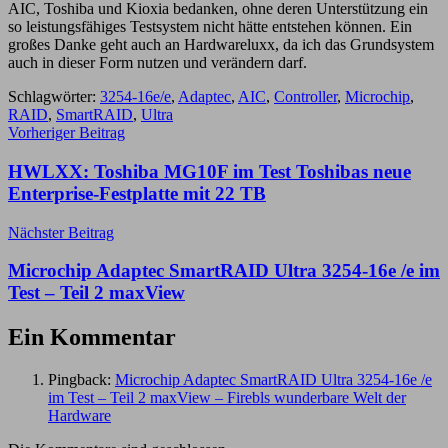
AIC, Toshiba und Kioxia bedanken, ohne deren Unterstützung ein
so leistungsfähiges Testsystem nicht hätte entstehen können. Ein
großes Danke geht auch an Hardwareluxx, da ich das Grundsystem
auch in dieser Form nutzen und verändern darf.
Schlagwörter:
3254-16e/e
,
Adaptec
,
AIC
,
Controller
,
Microchip
,
RAID
,
SmartRAID
,
Ultra
Beitragsnavigation
Vorheriger Beitrag
HWLXX: Toshiba MG10F im Test Toshibas neue
Enterprise-Festplatte mit 22 TB
Nächster Beitrag
Microchip Adaptec SmartRAID Ultra 3254-16e /e im
Test – Teil 2 maxView
Ein Kommentar
Pingback:
Microchip Adaptec SmartRAID Ultra 3254-16e /e
im Test – Teil 2 maxView – Firebls wunderbare Welt der
Hardware