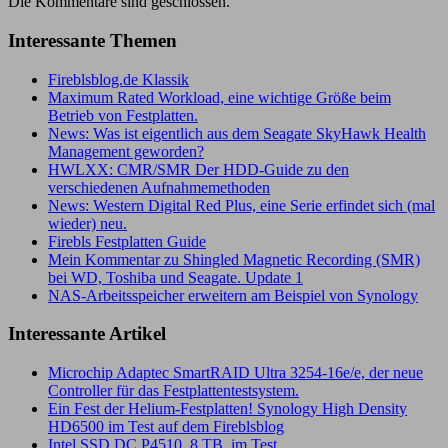
Die Kommentare sind geschlossen.
Interessante Themen
Fireblsblog.de Klassik
Maximum Rated Workload, eine wichtige Größe beim
Betrieb von Festplatten.
News: Was ist eigentlich aus dem Seagate SkyHawk Health
Management geworden?
HWLXX: CMR/SMR Der HDD-Guide zu den
verschiedenen Aufnahmemethoden
News: Western Digital Red Plus, eine Serie erfindet sich (mal
wieder) neu.
Firebls Festplatten Guide
Mein Kommentar zu Shingled Magnetic Recording (SMR)
bei WD, Toshiba und Seagate. Update 1
NAS-Arbeitsspeicher erweitern am Beispiel von Synology
Interessante Artikel
Microchip Adaptec SmartRAID Ultra 3254-16e/e, der neue
Controller für das Festplattentestsystem.
Ein Fest der Helium-Festplatten! Synology High Density
HD6500 im Test auf dem Fireblsblog
Intel SSD DC P4510, 8 TB, im Test.