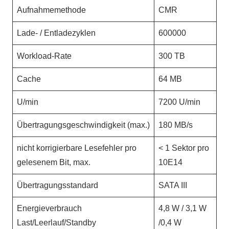
Aufnahmemethode
CMR
Lade- / Entladezyklen
600000
Workload-Rate
300 TB
Cache
64 MB
U/min
7200 U/min
Übertragungsgeschwindigkeit (max.)
180 MB/s
nicht korrigierbare Lesefehler pro
< 1 Sektor pro
gelesenem Bit, max.
10E14
Übertragungsstandard
SATA III
Energieverbrauch
4,8 W / 3,1 W
Last/Leerlauf/Standby
/0,4 W