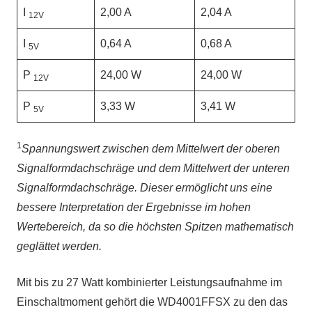
I
2,00 A
2,04 A
12V
I
0,64 A
0,68 A
5V
P
24,00 W
24,00 W
12V
P
3,33 W
3,41 W
5V
1
Spannungswert zwischen dem Mittelwert der oberen
Signalformdachschräge und dem Mittelwert der unteren
Signalformdachschräge. Dieser ermöglicht uns eine
bessere Interpretation der Ergebnisse im hohen
Wertebereich, da so die höchsten Spitzen mathematisch
geglättet werden.
Mit bis zu 27 Watt kombinierter Leistungsaufnahme im
Einschaltmoment gehört die WD4001FFSX zu den das