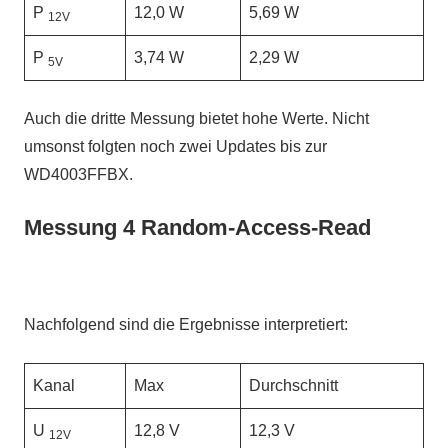
P
12,0 W
5,69 W
12V
P
3,74 W
2,29 W
5V
Auch die dritte Messung bietet hohe Werte. Nicht
umsonst folgten noch zwei Updates bis zur
WD4003FFBX.
Messung 4 Random-Access-Read
Nachfolgend sind die Ergebnisse interpretiert:
Kanal
Max
Durchschnitt
U
12,8 V
12,3 V
12V