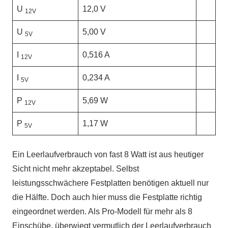
U
12,0 V
12V
U
5,00 V
5V
I
0,516 A
12V
I
0,234 A
5V
P
5,69 W
12V
P
1,17 W
5V
Ein Leerlaufverbrauch von fast 8 Watt ist aus heutiger
Sicht nicht mehr akzeptabel. Selbst
leistungsschwächere Festplatten benötigen aktuell nur
die Hälfte. Doch auch hier muss die Festplatte richtig
eingeordnet werden. Als Pro-Modell für mehr als 8
Einschübe, überwiegt vermutlich der Leerlaufverbrauch