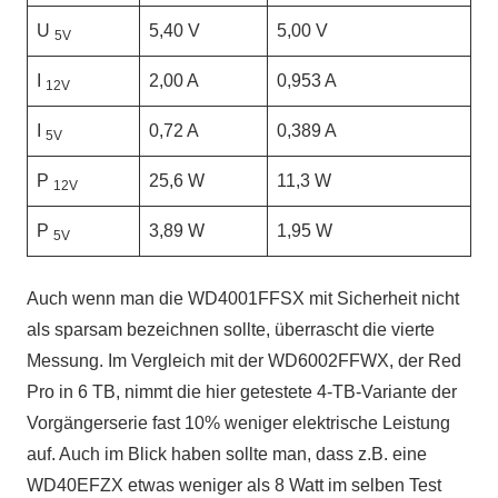
U
5,40 V
5,00 V
5V
I
2,00 A
0,953 A
12V
I
0,72 A
0,389 A
5V
P
25,6 W
11,3 W
12V
P
3,89 W
1,95 W
5V
Auch wenn man die WD4001FFSX mit Sicherheit nicht
als sparsam bezeichnen sollte, überrascht die vierte
Messung. Im Vergleich mit der WD6002FFWX, der Red
Pro in 6 TB, nimmt die hier getestete 4-TB-Variante der
Vorgängerserie fast 10% weniger elektrische Leistung
auf. Auch im Blick haben sollte man, dass z.B. eine
WD40EFZX etwas weniger als 8 Watt im selben Test