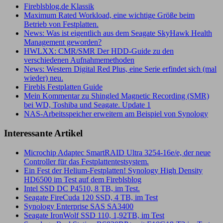
Fireblsblog.de Klassik
Maximum Rated Workload, eine wichtige Größe beim
Betrieb von Festplatten.
News: Was ist eigentlich aus dem Seagate SkyHawk Health
Management geworden?
HWLXX: CMR/SMR Der HDD-Guide zu den
verschiedenen Aufnahmemethoden
News: Western Digital Red Plus, eine Serie erfindet sich (mal
wieder) neu.
Firebls Festplatten Guide
Mein Kommentar zu Shingled Magnetic Recording (SMR)
bei WD, Toshiba und Seagate. Update 1
NAS-Arbeitsspeicher erweitern am Beispiel von Synology
Interessante Artikel
Microchip Adaptec SmartRAID Ultra 3254-16e/e, der neue
Controller für das Festplattentestsystem.
Ein Fest der Helium-Festplatten! Synology High Density
HD6500 im Test auf dem Fireblsblog
Intel SSD DC P4510, 8 TB, im Test.
Seagate FireCuda 120 SSD, 4 TB, im Test
Synology Enterprise SAS SA3400
Seagate IronWolf SSD 110, 1,92TB, im Test