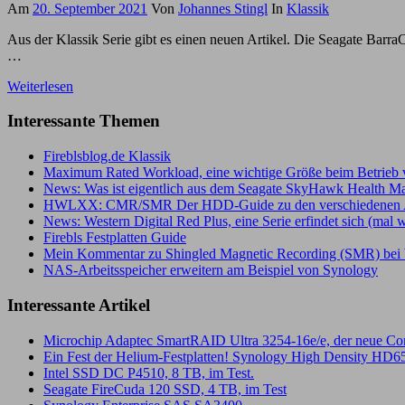
Am
20. September 2021
Von
Johannes Stingl
In
Klassik
Aus der Klassik Serie gibt es einen neuen Artikel. Die Seagate Barr
…
Weiterlesen
Interessante Themen
Fireblsblog.de Klassik
Maximum Rated Workload, eine wichtige Größe beim Betrieb v
News: Was ist eigentlich aus dem Seagate SkyHawk Health 
HWLXX: CMR/SMR Der HDD-Guide zu den verschiedenen 
News: Western Digital Red Plus, eine Serie erfindet sich (mal 
Firebls Festplatten Guide
Mein Kommentar zu Shingled Magnetic Recording (SMR) bei 
NAS-Arbeitsspeicher erweitern am Beispiel von Synology
Interessante Artikel
Microchip Adaptec SmartRAID Ultra 3254-16e/e, der neue Contr
Ein Fest der Helium-Festplatten! Synology High Density HD65
Intel SSD DC P4510, 8 TB, im Test.
Seagate FireCuda 120 SSD, 4 TB, im Test