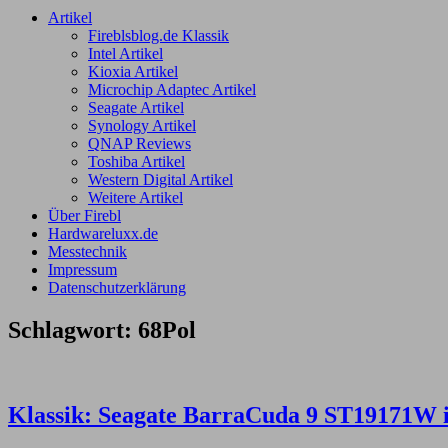
Artikel
Fireblsblog.de Klassik
Intel Artikel
Kioxia Artikel
Microchip Adaptec Artikel
Seagate Artikel
Synology Artikel
QNAP Reviews
Toshiba Artikel
Western Digital Artikel
Weitere Artikel
Über Firebl
Hardwareluxx.de
Messtechnik
Impressum
Datenschutzerklärung
Schlagwort:
68Pol
Klassik: Seagate BarraCuda 9 ST19171W im