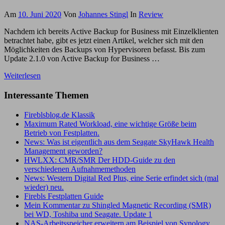
Am
10. Juni 2020
Von
Johannes Stingl
In
Review
Nachdem ich bereits Active Backup for Business mit Einzelklienten
betrachtet habe, gibt es jetzt einen Artikel, welcher sich mit den
Möglichkeiten des Backups von Hypervisoren befasst. Bis zum
Update 2.1.0 von Active Backup for Business …
Weiterlesen
Interessante Themen
Fireblsblog.de Klassik
Maximum Rated Workload, eine wichtige Größe beim
Betrieb von Festplatten.
News: Was ist eigentlich aus dem Seagate SkyHawk Health
Management geworden?
HWLXX: CMR/SMR Der HDD-Guide zu den
verschiedenen Aufnahmemethoden
News: Western Digital Red Plus, eine Serie erfindet sich (mal
wieder) neu.
Firebls Festplatten Guide
Mein Kommentar zu Shingled Magnetic Recording (SMR)
bei WD, Toshiba und Seagate. Update 1
NAS-Arbeitsspeicher erweitern am Beispiel von Synology