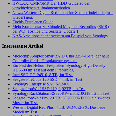
HWLXX: CMR/SMR Der HDD-Guide zu den
verschiedenen Aufnahmemethoden
News: Western Digital Red Plus, eine Serie erfindet sich (mal
wieder) neu.
Firebls Festplatten Guide
Mein Kommentar zu Shingled Magnetic Recording (SMR)
bei WD, Toshiba und Seagate. Update 1
NAS-Arbeitsspeicher erweitern am Beispiel von Synology
Interessante Artikel
Microchip Adaptec SmartRAID Ultra 3254-16e/e, der neue
Controller für das Festplattentestsystem.
Ein Fest der Helium-Festplatten! Synology High Density
HD6500 im Test auf dem Fireblsblog
Intel SSD DC P4510, 8 TB, im Test.
Seagate FireCuda 120 SSD, 4 TB, im Test
Synology Enterprise SAS SA3400
Seagate IronWolf SSD 110, 1,92TB, im Test
Synology RackStation RS820RP+ mit E10G18-T2 im Test
Seagate IronWolf Pro, 20 TB, ST20000NE000, ein zweites
Muster im Test.
Western Digital Red Plus, 4 TB, WD40EFPX. Das neue
Modell im Test.