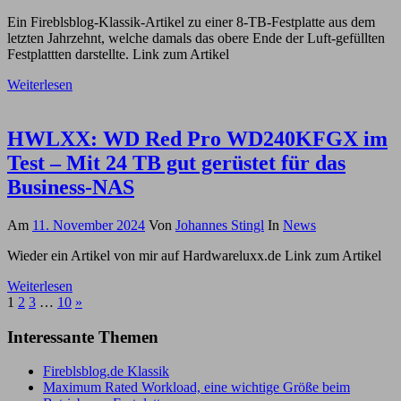
Ein Fireblsblog-Klassik-Artikel zu einer 8-TB-Festplatte aus dem
letzten Jahrzehnt, welche damals das obere Ende der Luft-gefüllten
Festplattten darstellte. Link zum Artikel
Weiterlesen
HWLXX: WD Red Pro WD240KFGX im
Test – Mit 24 TB gut gerüstet für das
Business-NAS
Am
11. November 2024
Von
Johannes Stingl
In
News
Wieder ein Artikel von mir auf Hardwareluxx.de Link zum Artikel
Weiterlesen
Seitennummerierung
Nächste
1
2
3
…
10
»
Beiträge
der
Interessante Themen
Beiträge
Fireblsblog.de Klassik
Maximum Rated Workload, eine wichtige Größe beim