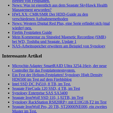
Betrieb von Festplatten.
News: Was ist eigentlich aus dem Seagate SkyHawk Health
Management geworden?
HWLXX: CMR/SMR Der HDD-Guide zu den
verschiedenen Aufnahmemethoden
News: Western Digital Red Plus, eine Serie erfindet sich (mal
wieder) neu.
Firebls Festplatten Guide
Mein Kommentar zu Shingled Magnetic Recording (SMR)
bei WD, Toshiba und Seagate. Update 1
NAS-Arbeitsspeicher erweitern am Beispiel von Synology
Interessante Artikel
Microchip Adaptec SmartRAID Ultra 3254-16e/e, der neue
Controller für das Festplattentestsystem.
Ein Fest der Helium-Festplatten! Synology High Density
HD6500 im Test auf dem Fireblsblog
Intel SSD DC P4510, 8 TB, im Test.
Seagate FireCuda 120 SSD, 4 TB, im Test
Synology Enterprise SAS SA3400
Seagate IronWolf SSD 110, 1,92TB, im Test
Synology RackStation RS820RP+ mit E10G18-T2 im Test
Seagate IronWolf Pro, 20 TB, ST20000NE000, ein zweites
Muster im Test.