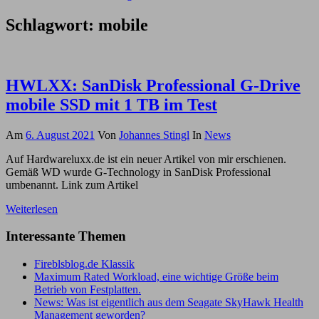
Schlagwort:
mobile
HWLXX: SanDisk Professional G-Drive
mobile SSD mit 1 TB im Test
Am
6. August 2021
Von
Johannes Stingl
In
News
Auf Hardwareluxx.de ist ein neuer Artikel von mir erschienen.
Gemäß WD wurde G-Technology in SanDisk Professional
umbenannt. Link zum Artikel
Weiterlesen
Interessante Themen
Fireblsblog.de Klassik
Maximum Rated Workload, eine wichtige Größe beim
Betrieb von Festplatten.
News: Was ist eigentlich aus dem Seagate SkyHawk Health
Management geworden?