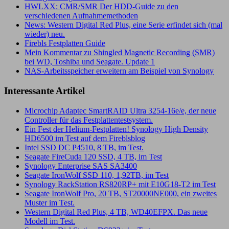
HWLXX: CMR/SMR Der HDD-Guide zu den
verschiedenen Aufnahmemethoden
News: Western Digital Red Plus, eine Serie erfindet sich (mal
wieder) neu.
Firebls Festplatten Guide
Mein Kommentar zu Shingled Magnetic Recording (SMR)
bei WD, Toshiba und Seagate. Update 1
NAS-Arbeitsspeicher erweitern am Beispiel von Synology
Interessante Artikel
Microchip Adaptec SmartRAID Ultra 3254-16e/e, der neue
Controller für das Festplattentestsystem.
Ein Fest der Helium-Festplatten! Synology High Density
HD6500 im Test auf dem Fireblsblog
Intel SSD DC P4510, 8 TB, im Test.
Seagate FireCuda 120 SSD, 4 TB, im Test
Synology Enterprise SAS SA3400
Seagate IronWolf SSD 110, 1,92TB, im Test
Synology RackStation RS820RP+ mit E10G18-T2 im Test
Seagate IronWolf Pro, 20 TB, ST20000NE000, ein zweites
Muster im Test.
Western Digital Red Plus, 4 TB, WD40EFPX. Das neue
Modell im Test.