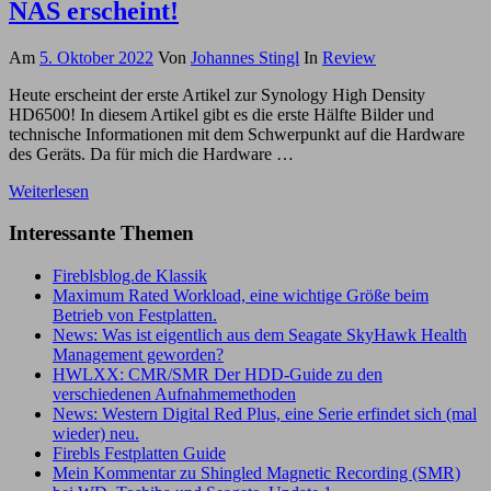
NAS erscheint!
Am
5. Oktober 2022
Von
Johannes Stingl
In
Review
Heute erscheint der erste Artikel zur Synology High Density
HD6500! In diesem Artikel gibt es die erste Hälfte Bilder und
technische Informationen mit dem Schwerpunkt auf die Hardware
des Geräts. Da für mich die Hardware …
Weiterlesen
Interessante Themen
Fireblsblog.de Klassik
Maximum Rated Workload, eine wichtige Größe beim
Betrieb von Festplatten.
News: Was ist eigentlich aus dem Seagate SkyHawk Health
Management geworden?
HWLXX: CMR/SMR Der HDD-Guide zu den
verschiedenen Aufnahmemethoden
News: Western Digital Red Plus, eine Serie erfindet sich (mal
wieder) neu.
Firebls Festplatten Guide
Mein Kommentar zu Shingled Magnetic Recording (SMR)