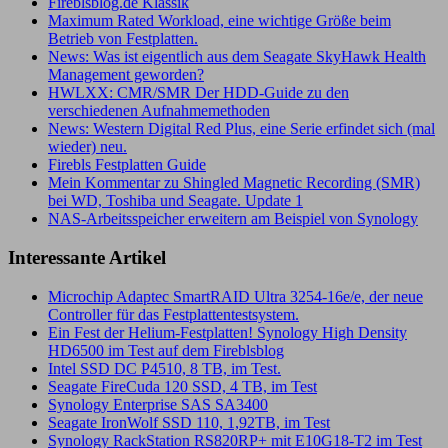
Fireblsblog.de Klassik
Maximum Rated Workload, eine wichtige Größe beim
Betrieb von Festplatten.
News: Was ist eigentlich aus dem Seagate SkyHawk Health
Management geworden?
HWLXX: CMR/SMR Der HDD-Guide zu den
verschiedenen Aufnahmemethoden
News: Western Digital Red Plus, eine Serie erfindet sich (mal
wieder) neu.
Firebls Festplatten Guide
Mein Kommentar zu Shingled Magnetic Recording (SMR)
bei WD, Toshiba und Seagate. Update 1
NAS-Arbeitsspeicher erweitern am Beispiel von Synology
Interessante Artikel
Microchip Adaptec SmartRAID Ultra 3254-16e/e, der neue
Controller für das Festplattentestsystem.
Ein Fest der Helium-Festplatten! Synology High Density
HD6500 im Test auf dem Fireblsblog
Intel SSD DC P4510, 8 TB, im Test.
Seagate FireCuda 120 SSD, 4 TB, im Test
Synology Enterprise SAS SA3400
Seagate IronWolf SSD 110, 1,92TB, im Test
Synology RackStation RS820RP+ mit E10G18-T2 im Test