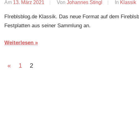
Am
13. März 2021
Von
Johannes Stingl
In
Klassik
FIreblsblog.de Klassik. Das neue Format auf dem Fireblsbl
Festplatten aus seiner Sammlung an.
Weiterlesen
Seitennummerierung
Vorherige
«
1
2
Beiträge
der
Beiträge