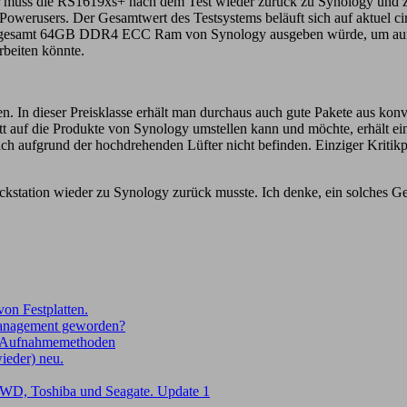
r muss die RS1619xs+ nach dem Test wieder zurück zu Synology und zu
en Powerusers. Der Gesamtwert des Testsystems beläuft sich auf aktu
 insgesamt 64GB DDR4 ECC Ram von Synology ausgeben würde, um au
rbeiten könnte.
en. In dieser Preisklasse erhält man durchaus auch gute Pakete aus kon
t auf die Produkte von Synology umstellen kann und möchte, erhält ei
ch aufgrund der hochdrehenden Lüfter nicht befinden. Einziger Kriti
ckstation wieder zu Synology zurück musste. Ich denke, ein solches Ge
on Festplatten.
Management geworden?
Aufnahmemethoden
wieder) neu.
WD, Toshiba und Seagate. Update 1