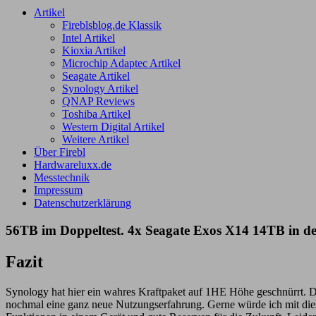
Artikel
Fireblsblog.de Klassik
Intel Artikel
Kioxia Artikel
Microchip Adaptec Artikel
Seagate Artikel
Synology Artikel
QNAP Reviews
Toshiba Artikel
Western Digital Artikel
Weitere Artikel
Über Firebl
Hardwareluxx.de
Messtechnik
Impressum
Datenschutzerklärung
56TB im Doppeltest. 4x Seagate Exos X14 14TB in d
Fazit
Synology hat hier ein wahres Kraftpaket auf 1HE Höhe geschnürrt. DSM
nochmal eine ganz neue Nutzungserfahrung. Gerne würde ich mit die