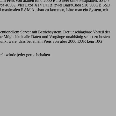
m Preis von aktuell rund 2000 Euro (leer ohne Festplatten, SSD’s
el circa 4650€ (vier Exos X14 14TB, zwei BarraCuda 510 500GB SSD
f maximalen RAM Ausbau zu kommen, hätte man ein System, mit
ventionellem Server mit Betriebsystem. Der unschlagbare Vorteil der
ne Möglichkeit alle Daten und Vorgänge unabhänig selbst zu hosten
kpunkt wäre, dass bei einem Preis von über 2000 EUR kein 10G-
rät würde jeder gerne behalten.