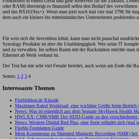
Funktionen in einem Gerät und gute Reserven für die Zukunft. Leide
oder RAM) übersteigt es finanziell selbst den Bedarf des verwöhnt
und das RS1619xs+). Wenn man jetzt noch mal vier mal 379€ für
dem auch ein kleines bis mittelständisches Unternehmen problemlos a
Für wen sich die Investition lohnt, kann man nicht pauschal ausdrück
Synology Produkte ist aber die Unabhängigkeit. Wer seine IT komplet
und zu verwalten. Im selben Raum mit der Rackstation möchte man si
Ethernet ab Werk verbaut ist.
Der Test hat mir sehr viel Freude bereitet, auch wenn am Ende die Ra
Seiten:
1
2
3
4
Interessante Themen
Fireblsblog.de Klassik
Maximum Rated Workload, eine wichtige Größe beim Betrieb v
News: Was ist eigentlich aus dem Seagate SkyHawk Health 
HWLXX: CMR/SMR Der HDD-Guide zu den verschiedenen 
News: Western Digital Red Plus, eine Serie erfindet sich (mal 
Firebls Festplatten Guide
Mein Kommentar zu Shingled Magnetic Recording (SMR) bei 