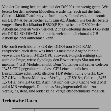
Von der Leistung her, hat sich bei der DS920+ ein wenig getan. Wie
bereits bei den anderen Modellen, wurde hier auch auf die Intel-
Celeron-J4000-Plattform von Intel umgestellt und es kommt somit
ein DDR4-Arbeitsspeicher zum Einsatz. Ähnlich wie bei der bereits
vorgestellten RackStation RS820(RP)+, ist bei der DS920+ der
Arbeitsspeicher ab Werk verlötet. Zur Erweiterung dieser 4 GB steht
ein DDR4-SO-DIMM-Slot bereit, welcher noch einmal 4 GB
Arbeitsspeicher aufnehmen kann.
Die somit erreichbaren 8 GB des DDR4 non-ECC-RAM
entsprechen auch dem, was Intel als maximale Angabe für die
verwendete Celeron J4125 CPU ausweist. Folglich erübrigt sich
auch die Frage, wieso Synology den Erweiterungs Slot nur mit
maximal 4-GB-Modulen angibt. Dem Vorgänger mit seiner Celeron
J3455 CPU gegenüber hat diese CPU einen deutlichen
Leistungszuwachs. Trotz gleicher TDP stehen nun 2,0 GHz, bzw.
2,7 GHz im Boost-Modus zur Verfügung (DS918+, Celeron j3455
1,5 GHz. bzw 2,4 GHz). Auch hat sich der CPU Cache von 2 MB
auf 4 MB verdoppelt. Da mir das Vorgängermodell nicht zur
Verfügung steht, sind leider keine Vergleichsbenchmarks möglich.
Technische Daten