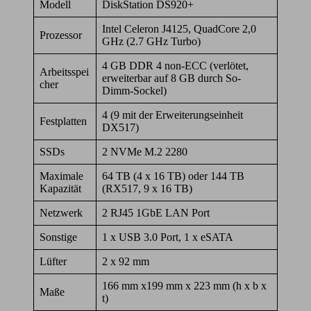
Modell
DiskStation DS920+
Intel Celeron J4125, QuadCore 2,0
Prozessor
GHz (2.7 GHz Turbo)
4 GB DDR 4 non-ECC (verlötet,
Arbeitsspei
erweiterbar auf 8 GB durch So-
cher
Dimm-Sockel)
4 (9 mit der Erweiterungseinheit
Festplatten
DX517)
SSDs
2 NVMe M.2 2280
Maximale
64 TB (4 x 16 TB) oder 144 TB
Kapazität
(RX517, 9 x 16 TB)
Netzwerk
2 RJ45 1GbE LAN Port
Sonstige
1 x USB 3.0 Port, 1 x eSATA
Lüfter
2 x 92 mm
166 mm x199 mm x 223 mm (h x b x
Maße
t)