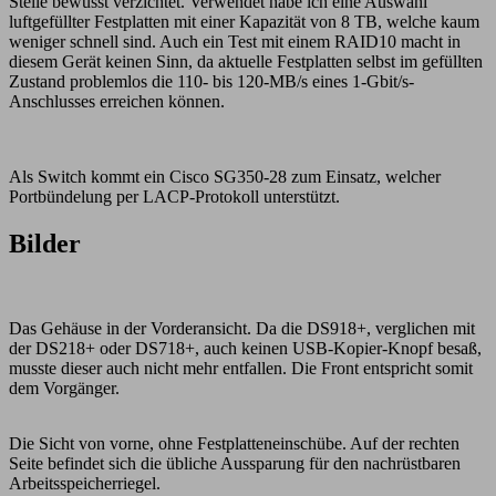
Stelle bewusst verzichtet. Verwendet habe ich eine Auswahl
luftgefüllter Festplatten mit einer Kapazität von 8 TB, welche kaum
weniger schnell sind. Auch ein Test mit einem RAID10 macht in
diesem Gerät keinen Sinn, da aktuelle Festplatten selbst im gefüllten
Zustand problemlos die 110- bis 120-MB/s eines 1-Gbit/s-
Anschlusses erreichen können.
Als Switch kommt ein Cisco SG350-28 zum Einsatz, welcher
Portbündelung per LACP-Protokoll unterstützt.
Bilder
Das Gehäuse in der Vorderansicht. Da die DS918+, verglichen mit
der DS218+ oder DS718+, auch keinen USB-Kopier-Knopf besaß,
musste dieser auch nicht mehr entfallen. Die Front entspricht somit
dem Vorgänger.
Die Sicht von vorne, ohne Festplatteneinschübe. Auf der rechten
Seite befindet sich die übliche Aussparung für den nachrüstbaren
Arbeitsspeicherriegel.