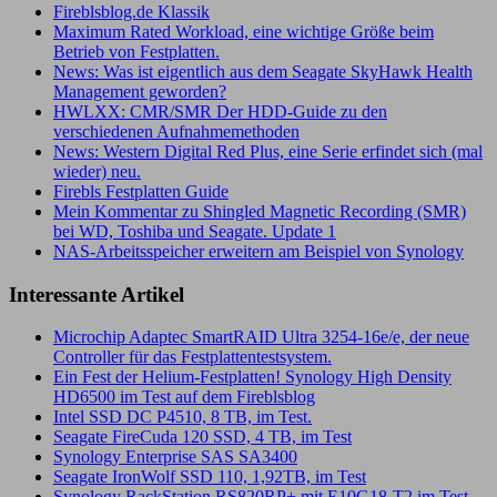
Fireblsblog.de Klassik
Maximum Rated Workload, eine wichtige Größe beim
Betrieb von Festplatten.
News: Was ist eigentlich aus dem Seagate SkyHawk Health
Management geworden?
HWLXX: CMR/SMR Der HDD-Guide zu den
verschiedenen Aufnahmemethoden
News: Western Digital Red Plus, eine Serie erfindet sich (mal
wieder) neu.
Firebls Festplatten Guide
Mein Kommentar zu Shingled Magnetic Recording (SMR)
bei WD, Toshiba und Seagate. Update 1
NAS-Arbeitsspeicher erweitern am Beispiel von Synology
Interessante Artikel
Microchip Adaptec SmartRAID Ultra 3254-16e/e, der neue
Controller für das Festplattentestsystem.
Ein Fest der Helium-Festplatten! Synology High Density
HD6500 im Test auf dem Fireblsblog
Intel SSD DC P4510, 8 TB, im Test.
Seagate FireCuda 120 SSD, 4 TB, im Test
Synology Enterprise SAS SA3400
Seagate IronWolf SSD 110, 1,92TB, im Test
Synology RackStation RS820RP+ mit E10G18-T2 im Test