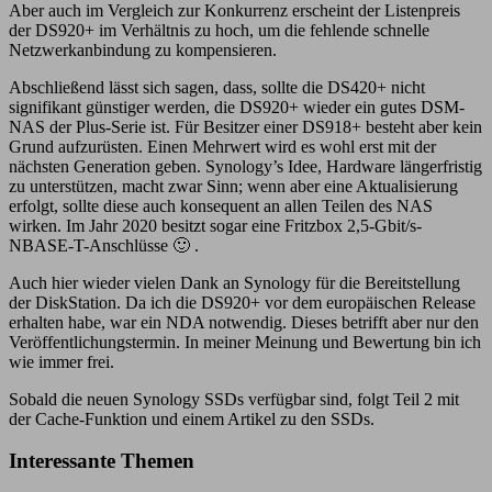
Aber auch im Vergleich zur Konkurrenz erscheint der Listenpreis
der DS920+ im Verhältnis zu hoch, um die fehlende schnelle
Netzwerkanbindung zu kompensieren.
Abschließend lässt sich sagen, dass, sollte die DS420+ nicht
signifikant günstiger werden, die DS920+ wieder ein gutes DSM-
NAS der Plus-Serie ist. Für Besitzer einer DS918+ besteht aber kein
Grund aufzurüsten. Einen Mehrwert wird es wohl erst mit der
nächsten Generation geben. Synology’s Idee, Hardware längerfristig
zu unterstützen, macht zwar Sinn; wenn aber eine Aktualisierung
erfolgt, sollte diese auch konsequent an allen Teilen des NAS
wirken. Im Jahr 2020 besitzt sogar eine Fritzbox 2,5-Gbit/s-
NBASE-T-Anschlüsse 🙂 .
Auch hier wieder vielen Dank an Synology für die Bereitstellung
der DiskStation. Da ich die DS920+ vor dem europäischen Release
erhalten habe, war ein NDA notwendig. Dieses betrifft aber nur den
Veröffentlichungstermin. In meiner Meinung und Bewertung bin ich
wie immer frei.
Sobald die neuen Synology SSDs verfügbar sind, folgt Teil 2 mit
der Cache-Funktion und einem Artikel zu den SSDs.
Interessante Themen