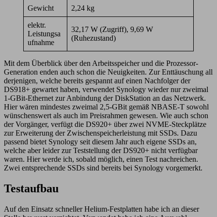
Gewicht
2,24 kg
elektr.
32,17 W (Zugriff), 9,69 W
Leistungsa
(Ruhezustand)
ufnahme
Mit dem Überblick über den Arbeitsspeicher und die Prozessor-
Generation enden auch schon die Neuigkeiten. Zur Enttäuschung all
derjenigen, welche bereits gespannt auf einen Nachfolger der
DS918+ gewartet haben, verwendet Synology wieder nur zweimal
1-GBit-Ethernet zur Anbindung der DiskStation an das Netzwerk.
Hier wären mindestes zweimal 2,5-GBit gemäß NBASE-T sowohl
wünschenswert als auch im Preisrahmen gewesen. Wie auch schon
der Vorgänger, verfügt die DS920+ über zwei NVME-Steckplätze
zur Erweiterung der Zwischenspeicherleistung mit SSDs. Dazu
passend bietet Synology seit diesem Jahr auch eigene SSDs an,
welche aber leider zur Teststellung der DS920+ nicht verfügbar
waren. Hier werde ich, sobald möglich, einen Test nachreichen.
Zwei entsprechende SSDs sind bereits bei Synology vorgemerkt.
Testaufbau
Auf den Einsatz schneller Helium-Festplatten habe ich an dieser