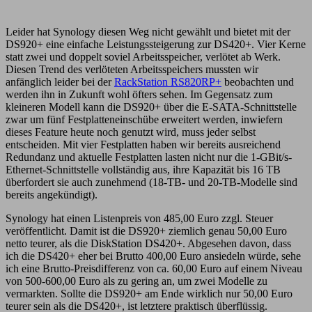
Leider hat Synology diesen Weg nicht gewählt und bietet mit der
DS920+ eine einfache Leistungssteigerung zur DS420+. Vier Kerne
statt zwei und doppelt soviel Arbeitsspeicher, verlötet ab Werk.
Diesen Trend des verlöteten Arbeitsspeichers mussten wir
anfänglich leider bei der
RackStation RS820RP+
beobachten und
werden ihn in Zukunft wohl öfters sehen. Im Gegensatz zum
kleineren Modell kann die DS920+ über die E-SATA-Schnittstelle
zwar um fünf Festplatteneinschübe erweitert werden, inwiefern
dieses Feature heute noch genutzt wird, muss jeder selbst
entscheiden. Mit vier Festplatten haben wir bereits ausreichend
Redundanz und aktuelle Festplatten lasten nicht nur die 1-GBit/s-
Ethernet-Schnittstelle vollständig aus, ihre Kapazität bis 16 TB
überfordert sie auch zunehmend (18-TB- und 20-TB-Modelle sind
bereits angekündigt).
Synology hat einen Listenpreis von 485,00 Euro zzgl. Steuer
veröffentlicht. Damit ist die DS920+ ziemlich genau 50,00 Euro
netto teurer, als die DiskStation DS420+. Abgesehen davon, dass
ich die DS420+ eher bei Brutto 400,00 Euro ansiedeln würde, sehe
ich eine Brutto-Preisdifferenz von ca. 60,00 Euro auf einem Niveau
von 500-600,00 Euro als zu gering an, um zwei Modelle zu
vermarkten. Sollte die DS920+ am Ende wirklich nur 50,00 Euro
teurer sein als die DS420+, ist letztere praktisch überflüssig.