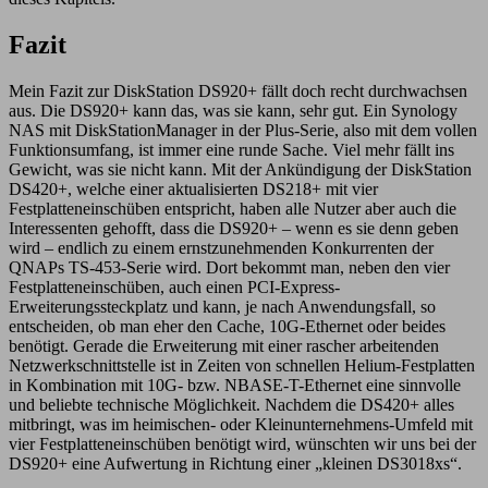
Fazit
Mein Fazit zur DiskStation DS920+ fällt doch recht durchwachsen
aus. Die DS920+ kann das, was sie kann, sehr gut. Ein Synology
NAS mit DiskStationManager in der Plus-Serie, also mit dem vollen
Funktionsumfang, ist immer eine runde Sache. Viel mehr fällt ins
Gewicht, was sie nicht kann. Mit der Ankündigung der DiskStation
DS420+, welche einer aktualisierten DS218+ mit vier
Festplatteneinschüben entspricht, haben alle Nutzer aber auch die
Interessenten gehofft, dass die DS920+ – wenn es sie denn geben
wird – endlich zu einem ernstzunehmenden Konkurrenten der
QNAPs TS-453-Serie wird. Dort bekommt man, neben den vier
Festplatteneinschüben, auch einen PCI-Express-
Erweiterungssteckplatz und kann, je nach Anwendungsfall, so
entscheiden, ob man eher den Cache, 10G-Ethernet oder beides
benötigt. Gerade die Erweiterung mit einer rascher arbeitenden
Netzwerkschnittstelle ist in Zeiten von schnellen Helium-Festplatten
in Kombination mit 10G- bzw. NBASE-T-Ethernet eine sinnvolle
und beliebte technische Möglichkeit. Nachdem die DS420+ alles
mitbringt, was im heimischen- oder Kleinunternehmens-Umfeld mit
vier Festplatteneinschüben benötigt wird, wünschten wir uns bei der
DS920+ eine Aufwertung in Richtung einer „kleinen DS3018xs“.