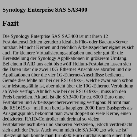
Synology Enterprise SAS SA3400
Fazit
Die Synology Enterprise SAS SA3400 ist mit ihren 12
Festplattenschächten geradezu ideal als File- oder Backup-Server
nutzbar. Mit acht Kernen und reichlich Arbeitsspeicher eignet es sich
auch für kleinere Virtualisierungsaufgaben und sehr gut für die
Bereitstellung der Synology Applikationen in größerem Umfang.
Bei einem RAID aus acht bis zwölf Helium-Festplatten lassen sich
die Daten über die zwei 10G-Ethernet-Anschlüsse abrufen und die
Applikationen über die vier 1G-Ethernet-Anschlüsse bedienen.
Gerade dies fehlte mir bei der RS1619xs+, welche zwar auch schon
sehr leistungsfähig ist, aber nicht über die 10G-Ethernet Verbindung
ab Werk verfügt. Ähnlich wie bei der RS1619xs+, muss ich den
Preis beurteilen. Aktuell ist die SA3400 für ca. 6000 Euro ohne
Festplatten und Arbeitsspeichererweiterung verfügbar. Nimmt man
die RS1619xs+ mit ihren bereits happigen 2000 Euro Basispreis als
Ausgangspunkt, bekommt man zwar doppelt so viele Kerne, einen
dedizierten RAID-Controller mit dreimal so vielen
Festplatteneinschüben und stärkeren Netzteilen, jedoch verdreifacht
sich auch der Preis. Auch wenn mich die SA3400 „so wie sie ist“
überzeugt hat, könnte man für 6000 Euro durchaus auch einen Intel