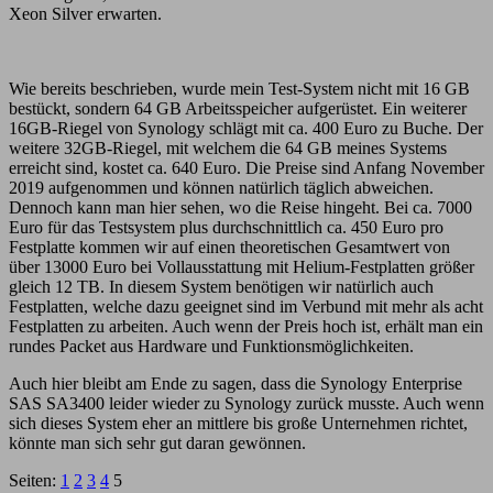
Xeon Silver erwarten.
Wie bereits beschrieben, wurde mein Test-System nicht mit 16 GB
bestückt, sondern 64 GB Arbeitsspeicher aufgerüstet. Ein weiterer
16GB-Riegel von Synology schlägt mit ca. 400 Euro zu Buche. Der
weitere 32GB-Riegel, mit welchem die 64 GB meines Systems
erreicht sind, kostet ca. 640 Euro. Die Preise sind Anfang November
2019 aufgenommen und können natürlich täglich abweichen.
Dennoch kann man hier sehen, wo die Reise hingeht. Bei ca. 7000
Euro für das Testsystem plus durchschnittlich ca. 450 Euro pro
Festplatte kommen wir auf einen theoretischen Gesamtwert von
über 13000 Euro bei Vollausstattung mit Helium-Festplatten größer
gleich 12 TB. In diesem System benötigen wir natürlich auch
Festplatten, welche dazu geeignet sind im Verbund mit mehr als acht
Festplatten zu arbeiten. Auch wenn der Preis hoch ist, erhält man ein
rundes Packet aus Hardware und Funktionsmöglichkeiten.
Auch hier bleibt am Ende zu sagen, dass die Synology Enterprise
SAS SA3400 leider wieder zu Synology zurück musste. Auch wenn
sich dieses System eher an mittlere bis große Unternehmen richtet,
könnte man sich sehr gut daran gewönnen.
Seiten:
1
2
3
4
5