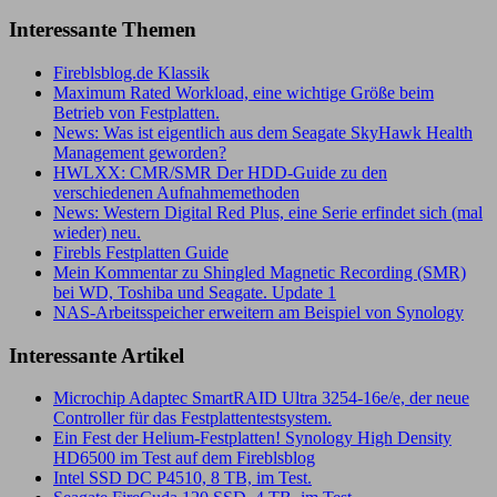
Interessante Themen
Fireblsblog.de Klassik
Maximum Rated Workload, eine wichtige Größe beim
Betrieb von Festplatten.
News: Was ist eigentlich aus dem Seagate SkyHawk Health
Management geworden?
HWLXX: CMR/SMR Der HDD-Guide zu den
verschiedenen Aufnahmemethoden
News: Western Digital Red Plus, eine Serie erfindet sich (mal
wieder) neu.
Firebls Festplatten Guide
Mein Kommentar zu Shingled Magnetic Recording (SMR)
bei WD, Toshiba und Seagate. Update 1
NAS-Arbeitsspeicher erweitern am Beispiel von Synology
Interessante Artikel
Microchip Adaptec SmartRAID Ultra 3254-16e/e, der neue
Controller für das Festplattentestsystem.
Ein Fest der Helium-Festplatten! Synology High Density
HD6500 im Test auf dem Fireblsblog
Intel SSD DC P4510, 8 TB, im Test.