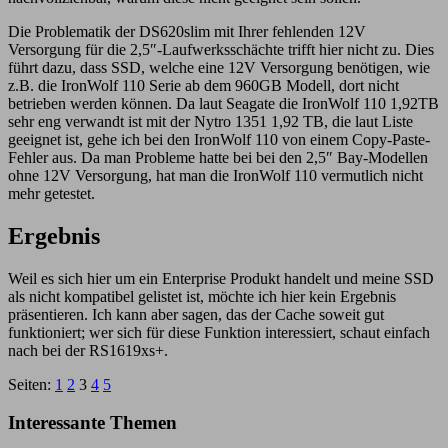
Die Problematik der DS620slim mit Ihrer fehlenden 12V
Versorgung für die 2,5″-Laufwerksschächte trifft hier nicht zu. Dies
führt dazu, dass SSD, welche eine 12V Versorgung benötigen, wie
z.B. die IronWolf 110 Serie ab dem 960GB Modell, dort nicht
betrieben werden können. Da laut Seagate die IronWolf 110 1,92TB
sehr eng verwandt ist mit der Nytro 1351 1,92 TB, die laut Liste
geeignet ist, gehe ich bei den IronWolf 110 von einem Copy-Paste-
Fehler aus. Da man Probleme hatte bei bei den 2,5″ Bay-Modellen
ohne 12V Versorgung, hat man die IronWolf 110 vermutlich nicht
mehr getestet.
Ergebnis
Weil es sich hier um ein Enterprise Produkt handelt und meine SSD
als nicht kompatibel gelistet ist, möchte ich hier kein Ergebnis
präsentieren. Ich kann aber sagen, das der Cache soweit gut
funktioniert; wer sich für diese Funktion interessiert, schaut einfach
nach bei der RS1619xs+.
Seiten:
1
2
3
4
5
Interessante Themen