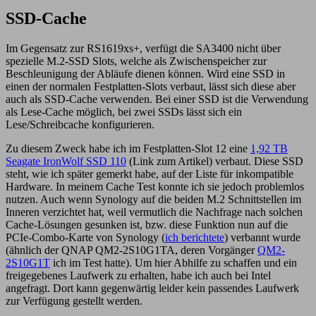
SSD-Cache
Im Gegensatz zur RS1619xs+, verfügt die SA3400 nicht über
spezielle M.2-SSD Slots, welche als Zwischenspeicher zur
Beschleunigung der Abläufe dienen können. Wird eine SSD in
einen der normalen Festplatten-Slots verbaut, lässt sich diese aber
auch als SSD-Cache verwenden. Bei einer SSD ist die Verwendung
als Lese-Cache möglich, bei zwei SSDs lässt sich ein
Lese/Schreibcache konfigurieren.
Zu diesem Zweck habe ich im Festplatten-Slot 12 eine
1,92 TB
Seagate IronWolf SSD 110
(Link zum Artikel) verbaut. Diese SSD
steht, wie ich später gemerkt habe, auf der Liste für inkompatible
Hardware. In meinem Cache Test konnte ich sie jedoch problemlos
nutzen. Auch wenn Synology auf die beiden M.2 Schnittstellen im
Inneren verzichtet hat, weil vermutlich die Nachfrage nach solchen
Cache-Lösungen gesunken ist, bzw. diese Funktion nun auf die
PCIe-Combo-Karte von Synology (
ich berichtete
) verbannt wurde
(ähnlich der QNAP QM2-2S10G1TA, deren Vorgänger
QM2-
2S10G1T
ich im Test hatte). Um hier Abhilfe zu schaffen und ein
freigegebenes Laufwerk zu erhalten, habe ich auch bei Intel
angefragt. Dort kann gegenwärtig leider kein passendes Laufwerk
zur Verfügung gestellt werden.