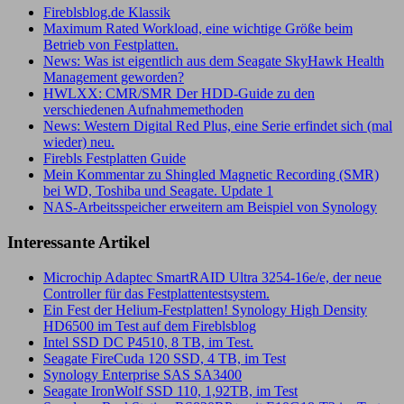
Fireblsblog.de Klassik
Maximum Rated Workload, eine wichtige Größe beim
Betrieb von Festplatten.
News: Was ist eigentlich aus dem Seagate SkyHawk Health
Management geworden?
HWLXX: CMR/SMR Der HDD-Guide zu den
verschiedenen Aufnahmemethoden
News: Western Digital Red Plus, eine Serie erfindet sich (mal
wieder) neu.
Firebls Festplatten Guide
Mein Kommentar zu Shingled Magnetic Recording (SMR)
bei WD, Toshiba und Seagate. Update 1
NAS-Arbeitsspeicher erweitern am Beispiel von Synology
Interessante Artikel
Microchip Adaptec SmartRAID Ultra 3254-16e/e, der neue
Controller für das Festplattentestsystem.
Ein Fest der Helium-Festplatten! Synology High Density
HD6500 im Test auf dem Fireblsblog
Intel SSD DC P4510, 8 TB, im Test.
Seagate FireCuda 120 SSD, 4 TB, im Test
Synology Enterprise SAS SA3400
Seagate IronWolf SSD 110, 1,92TB, im Test