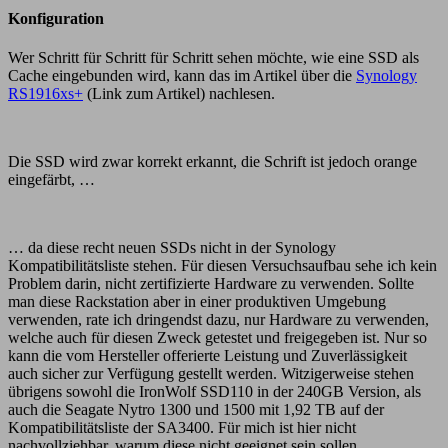
Konfiguration
Wer Schritt für Schritt für Schritt sehen möchte, wie eine SSD als
Cache eingebunden wird, kann das im Artikel über die
Synology
RS1916xs+
(Link zum Artikel) nachlesen.
Die SSD wird zwar korrekt erkannt, die Schrift ist jedoch orange
eingefärbt, …
… da diese recht neuen SSDs nicht in der Synology
Kompatibilitätsliste stehen. Für diesen Versuchsaufbau sehe ich kein
Problem darin, nicht zertifizierte Hardware zu verwenden. Sollte
man diese Rackstation aber in einer produktiven Umgebung
verwenden, rate ich dringendst dazu, nur Hardware zu verwenden,
welche auch für diesen Zweck getestet und freigegeben ist. Nur so
kann die vom Hersteller offerierte Leistung und Zuverlässigkeit
auch sicher zur Verfügung gestellt werden. Witzigerweise stehen
übrigens sowohl die IronWolf SSD110 in der 240GB Version, als
auch die Seagate Nytro 1300 und 1500 mit 1,92 TB auf der
Kompatibilitätsliste der SA3400. Für mich ist hier nicht
nachvollziehbar, warum diese nicht geeignet sein sollen.