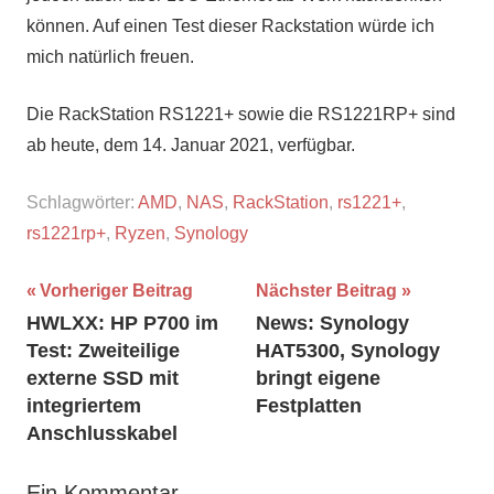
können. Auf einen Test dieser Rackstation würde ich
mich natürlich freuen.
Die RackStation RS1221+ sowie die RS1221RP+ sind
ab heute, dem 14. Januar 2021, verfügbar.
Schlagwörter:
AMD
,
NAS
,
RackStation
,
rs1221+
,
rs1221rp+
,
Ryzen
,
Synology
Beitragsnavigation
Vorheriger Beitrag
Nächster Beitrag
HWLXX: HP P700 im
News: Synology
Test: Zweiteilige
HAT5300, Synology
externe SSD mit
bringt eigene
integriertem
Festplatten
Anschlusskabel
Ein Kommentar