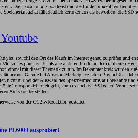
ch die aktuelle Folge 318 zum Thema Fake-USB-Speicher angesehen. Di
ein. Die Täuschung ist so dreist und die für den ungeübten Benutzer d
Speicherkapazität fällt deutlich geringer aus als beworben, die SSD sc
 Youtube
tig ist
,
sowohl den Ort des Kaufs im Internet genau zu prüfen und erst
Vielfaches günstiger ist als alle anderen Produkte der etablierten Herst
schon einmal mit dieser Thematik zu tun. Im Bekanntenkreis wurden äuß
azität heraus. Gerade bei Amazon-Marketplace oder eBay heißt es dahe
tiger, nicht nur bei der Auswahl des Speichermediums auf bekannte und 
höhte Transportsicherheit geht, kann es auch bei SSDs von Vorteil sein
ßeren Aufwand herstellen.
erweise von der CC2tv-Redaktion gestattet.
ne PL6000 ausprobiert