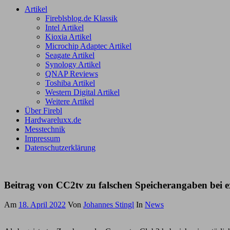
Artikel
Fireblsblog.de Klassik
Intel Artikel
Kioxia Artikel
Microchip Adaptec Artikel
Seagate Artikel
Synology Artikel
QNAP Reviews
Toshiba Artikel
Western Digital Artikel
Weitere Artikel
Über Firebl
Hardwareluxx.de
Messtechnik
Impressum
Datenschutzerklärung
Beitrag von CC2tv zu falschen Speicherangaben bei 
Am
18. April 2022
Von
Johannes Stingl
In
News