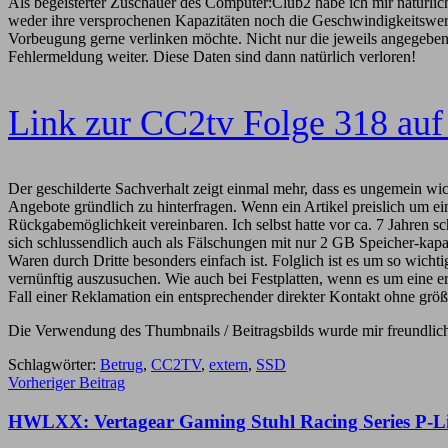
Als begeisterter Zuschauer des Computer:Club2 habe ich mir natürli
weder ihre versprochenen Kapazitäten noch die Geschwindigkeitswerte 
Vorbeugung gerne verlinken möchte. Nicht nur die jeweils angegebene 
Fehlermeldung weiter. Diese Daten sind dann natürlich verloren!
Link zur CC2tv Folge 318 auf
Der geschilderte Sachverhalt zeigt einmal mehr, dass es ungemein wich
Angebote gründlich zu hinterfragen. Wenn ein Artikel preislich um ein 
Rückgabemöglichkeit vereinbaren. Ich selbst hatte vor ca. 7 Jahren 
sich schlussendlich auch als Fälschungen mit nur 2 GB Speicher-kap
Waren durch Dritte besonders einfach ist. Folglich ist es um so wich
vernünftig auszusuchen. Wie auch bei Festplatten, wenn es um eine er
Fall einer Reklamation ein entsprechender direkter Kontakt ohne grö
Die Verwendung des Thumbnails / Beitragsbilds wurde mir freundlich
Schlagwörter:
Betrug
,
CC2TV
,
extern
,
SSD
Beitragsnavigation
Vorheriger Beitrag
HWLXX: Vertagear Gaming Stuhl Racing Series P-Li