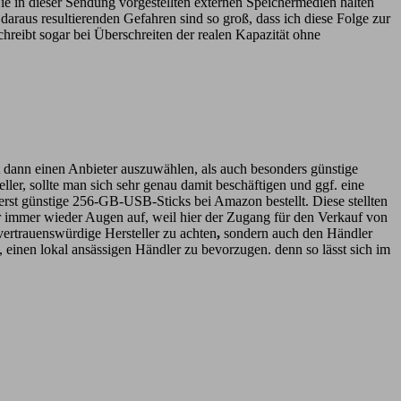
e in dieser Sendung vorgestellten externen Speichermedien halten
araus resultierenden Gefahren sind so groß, dass ich diese Folge zur
hreibt sogar bei Überschreiten der realen Kapazität ohne
 dann einen Anbieter auszuwählen, als auch besonders günstige
eller, sollte man sich sehr genau damit beschäftigen und ggf. eine
erst günstige 256-GB-USB-Sticks bei Amazon bestellt. Diese stellten
r immer wieder Augen auf, weil hier der Zugang für den Verkauf von
vertrauenswürdige Hersteller zu achten
,
sondern auch den Händler
, einen lokal ansässigen Händler zu bevorzugen. denn so lässt sich im