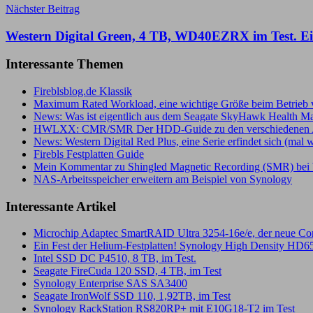
Nächster Beitrag
Western Digital Green, 4 TB, WD40EZRX im Test. Ei
Interessante Themen
Fireblsblog.de Klassik
Maximum Rated Workload, eine wichtige Größe beim Betrieb v
News: Was ist eigentlich aus dem Seagate SkyHawk Health 
HWLXX: CMR/SMR Der HDD-Guide zu den verschiedenen 
News: Western Digital Red Plus, eine Serie erfindet sich (mal 
Firebls Festplatten Guide
Mein Kommentar zu Shingled Magnetic Recording (SMR) bei 
NAS-Arbeitsspeicher erweitern am Beispiel von Synology
Interessante Artikel
Microchip Adaptec SmartRAID Ultra 3254-16e/e, der neue Contr
Ein Fest der Helium-Festplatten! Synology High Density HD65
Intel SSD DC P4510, 8 TB, im Test.
Seagate FireCuda 120 SSD, 4 TB, im Test
Synology Enterprise SAS SA3400
Seagate IronWolf SSD 110, 1,92TB, im Test
Synology RackStation RS820RP+ mit E10G18-T2 im Test