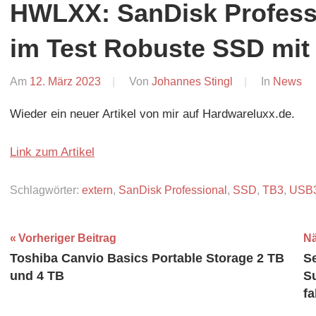
HWLXX: SanDisk Profes
im Test Robuste SSD mit
Am
12. März 2023
Von
Johannes Stingl
In
News
Wieder ein neuer Artikel von mir auf Hardwareluxx.de.
Link zum Artikel
Schlagwörter:
extern
,
SanDisk Professional
,
SSD
,
TB3
,
USB3
Beitragsnavigation
Vorheriger Beitrag
Nä
Toshiba Canvio Basics Portable Storage 2 TB
S
und 4 TB
S
f