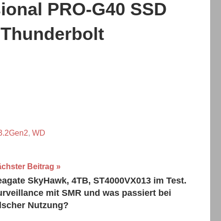
sional PRO-G40 SSD
 Thunderbolt
.2Gen2
,
WD
chster Beitrag
eagate SkyHawk, 4TB, ST4000VX013 im Test.
urveillance mit SMR und was passiert bei
alscher Nutzung?