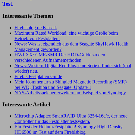
Test.
Interessante Themen
Fireblsblog.de Klassik
Maximum Rated Workload, eine wichtige Größe beim
Betrieb von Festplatten.
News: Was ist eigentlich aus dem Seagate SkyHawk Health
Management geworden?
HWLXX: CMR/SMR Der HDD-Guide zu den
verschiedenen Aufnahmemethoden
News: Western Digital Red Plus, eine Serie erfindet sich (mal
wieder) neu.
Firebls Festplatten Guide
Mein Kommentar zu Shingled Magnetic Recording (SMR)
bei WD, Toshiba und Seagate. Update 1
NAS-Arbeitsspeicher erweitern am Beispiel von Synology
Interessante Artikel
Microchip Adaptec SmartRAID Ultra 3254-16e/e, der neue
Controller für das Festplattentestsystem.
Ein Fest der Helium-Festplatten! Synology High Density
HD6500 im Test auf dem Fireblsblog