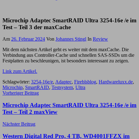
Microchip Adaptec SmartRAID Ultra 3254-16e /e im
Test – Teil 3 der maxCache
Am
26. Februar 2024
Von
Johannes Stingl
In
Review
Mit dem nächsten Artikel geht es weiter mit dem maxCache. Die
Verbindung aus Controller-Cache und schnellen SAS-SSDs um die
Festplatten zu beschleunigen, ist besonders interessant zu zeigen.
Link zum Artikel.
Schlagwörter:
3254-16e/e
,
Adaptec
,
Fireblsblog
,
Hardwareluxx.de
,
Microchip
,
SmartRAID
,
Testsystem
,
Ultra
Beitragsnavigation
Vorheriger Beitrag
Microchip Adaptec SmartRAID Ultra 3254-16e /e im
Test – Teil 2 maxView
Nächster Beitrag
Western Digital Red Pro, 4 TB, WD4001FFZX im