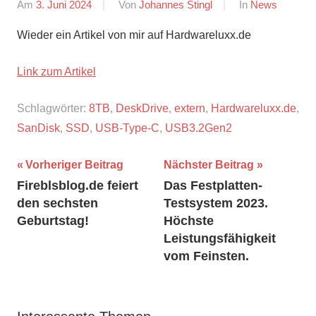
Am
3. Juni 2024
Von
Johannes Stingl
In
News
Wieder ein Artikel von mir auf Hardwareluxx.de
Link zum Artikel
Schlagwörter:
8TB
,
DeskDrive
,
extern
,
Hardwareluxx.de
,
SanDisk
,
SSD
,
USB-Type-C
,
USB3.2Gen2
Beitragsnavigation
Vorheriger Beitrag
Nächster Beitrag
Fireblsblog.de feiert
Das Festplatten-
den sechsten
Testsystem 2023.
Geburtstag!
Höchste
Leistungsfähigkeit
vom Feinsten.