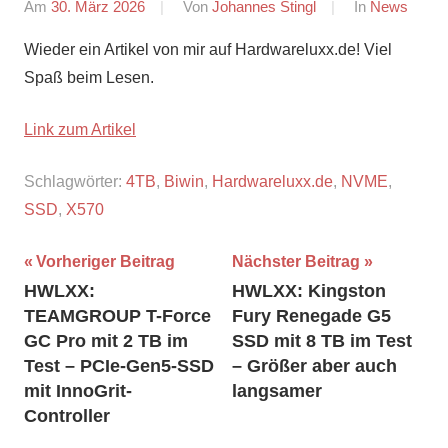
Am
30. März 2026
Von
Johannes Stingl
In
News
Wieder ein Artikel von mir auf Hardwareluxx.de! Viel
Spaß beim Lesen.
Link zum Artikel
Schlagwörter:
4TB
,
Biwin
,
Hardwareluxx.de
,
NVME
,
SSD
,
X570
Beitragsnavigation
Vorheriger Beitrag
Nächster Beitrag
HWLXX:
HWLXX: Kingston
TEAMGROUP T-Force
Fury Renegade G5
GC Pro mit 2 TB im
SSD mit 8 TB im Test
Test – PCIe-Gen5-SSD
– Größer aber auch
mit InnoGrit-
langsamer
Controller