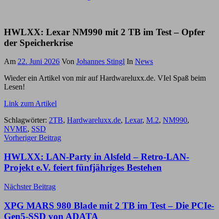
HWLXX: Lexar NM990 mit 2 TB im Test – Opfer
der Speicherkrise
Am
22. Juni 2026
Von
Johannes Stingl
In
News
Wieder ein Artikel von mir auf Hardwareluxx.de. VIel Spaß beim
Lesen!
Link zum Artikel
Schlagwörter:
2TB
,
Hardwareluxx.de
,
Lexar
,
M.2
,
NM990
,
NVME
,
SSD
Beitragsnavigation
Vorheriger Beitrag
HWLXX: LAN-Party in Alsfeld – Retro-LAN-
Projekt e.V. feiert fünfjähriges Bestehen
Nächster Beitrag
XPG MARS 980 Blade mit 2 TB im Test – Die PCIe-
Gen5-SSD von ADATA