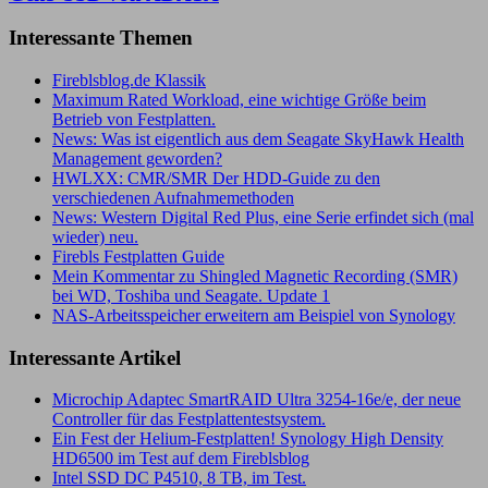
Interessante Themen
Fireblsblog.de Klassik
Maximum Rated Workload, eine wichtige Größe beim
Betrieb von Festplatten.
News: Was ist eigentlich aus dem Seagate SkyHawk Health
Management geworden?
HWLXX: CMR/SMR Der HDD-Guide zu den
verschiedenen Aufnahmemethoden
News: Western Digital Red Plus, eine Serie erfindet sich (mal
wieder) neu.
Firebls Festplatten Guide
Mein Kommentar zu Shingled Magnetic Recording (SMR)
bei WD, Toshiba und Seagate. Update 1
NAS-Arbeitsspeicher erweitern am Beispiel von Synology
Interessante Artikel
Microchip Adaptec SmartRAID Ultra 3254-16e/e, der neue
Controller für das Festplattentestsystem.
Ein Fest der Helium-Festplatten! Synology High Density
HD6500 im Test auf dem Fireblsblog
Intel SSD DC P4510, 8 TB, im Test.