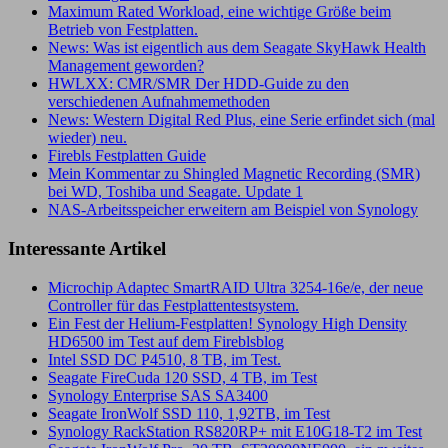
Maximum Rated Workload, eine wichtige Größe beim
Betrieb von Festplatten.
News: Was ist eigentlich aus dem Seagate SkyHawk Health
Management geworden?
HWLXX: CMR/SMR Der HDD-Guide zu den
verschiedenen Aufnahmemethoden
News: Western Digital Red Plus, eine Serie erfindet sich (mal
wieder) neu.
Firebls Festplatten Guide
Mein Kommentar zu Shingled Magnetic Recording (SMR)
bei WD, Toshiba und Seagate. Update 1
NAS-Arbeitsspeicher erweitern am Beispiel von Synology
Interessante Artikel
Microchip Adaptec SmartRAID Ultra 3254-16e/e, der neue
Controller für das Festplattentestsystem.
Ein Fest der Helium-Festplatten! Synology High Density
HD6500 im Test auf dem Fireblsblog
Intel SSD DC P4510, 8 TB, im Test.
Seagate FireCuda 120 SSD, 4 TB, im Test
Synology Enterprise SAS SA3400
Seagate IronWolf SSD 110, 1,92TB, im Test
Synology RackStation RS820RP+ mit E10G18-T2 im Test