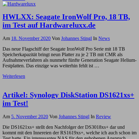
HWLXX: Seagate IronWolf Pro, 18 TB,
im Test auf Hardwareluxx.de
Am
18. November 2020
Von
Johannes Stingl
In
News
Das neue Flagschiff der Seagate IronWolf Pro Serie mit 18 TB
Speicherkapazität bringt neun Platter zu je 2 TB mit CMR als
Aufnahmeverfahren als nunmehr fünfte Generation Seagate Helium-
Festplatten. Das einzige was weiterhin fehlt ist …
Weiterlesen
Artikel: Synology DiskStation DS1621xs+
im Test!
Am
5. November 2020
Von
Johannes Stingl
In
Review
Die DS1621xs+ stellt den Nachfolger der DS3018xs+ dar und
kommt mit den Innereien der RS1619xs+, welche ich auch schon im
Test hatte. Ein interessantes NAS für den gehobenen Anspruch.