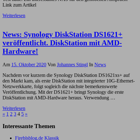
Link zum Artikel
Weiterlesen
News: Synology DiskStation DS1621+
veröffentlicht. DiskStation mit AMD-
Hardware!
Am
15. Oktober 2020
Von
Johannes Stingl
In
News
Nachdem vor kurzem die Synology DiskStation DS1621xs+ auf
den Markt kam, als erste DiskStation mit integrierter 10G-Ethernet-
Netzwerkkarte, folgt sogleich die nächste bemerkenswerte
Veröffentlichung. Mit der DS1621+ bringt Synology die erste
DiskStation mit AMD-Hardware heraus. Verwendung …
Weiterlesen
Seitennummerierung
Vorherige
Nächste
«
1
2
3
4
5
»
Beiträge
Beiträge
der
Interessante Themen
Beiträge
Fireblsblog.de Klassik