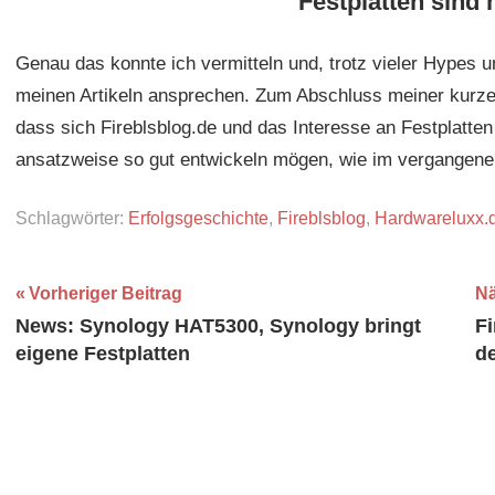
Festplatten sind
Genau das konnte ich vermitteln und, trotz vieler Hypes u
meinen Artikeln ansprechen. Zum Abschluss meiner kurz
dass sich Fireblsblog.de und das Interesse an Festplatte
ansatzweise so gut entwickeln mögen, wie im vergangene
Schlagwörter:
Erfolgsgeschichte
,
Fireblsblog
,
Hardwareluxx.
Beitragsnavigation
Vorheriger Beitrag
Nä
News: Synology HAT5300, Synology bringt
Fi
eigene Festplatten
d