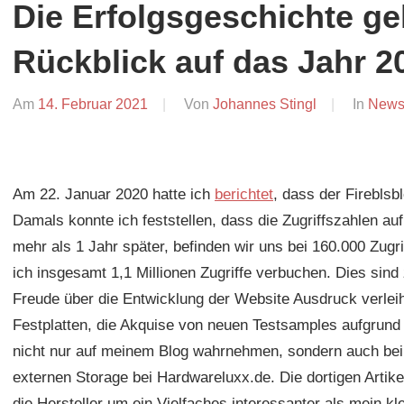
Die Erfolgsgeschichte geh
Rückblick auf das Jahr 2
Am
14. Februar 2021
Von
Johannes Stingl
In
New
Am 22. Januar 2020 hatte ich
berichtet
, dass der Fireblsb
Damals konnte ich feststellen, dass die Zugriffszahlen au
mehr als 1 Jahr später, befinden wir uns bei 160.000 Zug
ich insgesamt 1,1 Millionen Zugriffe verbuchen. Dies sind
Freude über die Entwicklung der Website Ausdruck verleih
Festplatten, die Akquise von neuen Testsamples aufgrund
nicht nur auf meinem Blog wahrnehmen, sondern auch bei m
externen Storage bei Hardwareluxx.de. Die dortigen Artik
die Hersteller um ein Vielfaches interessanter als mein k