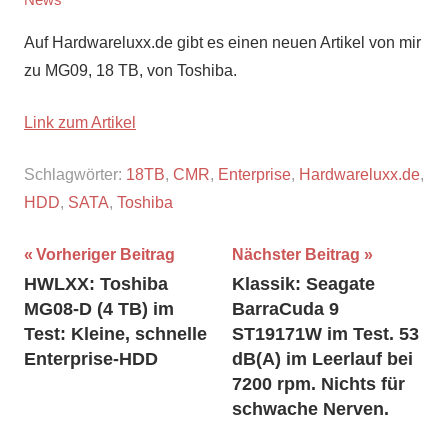
Auf Hardwareluxx.de gibt es einen neuen Artikel von mir
zu MG09, 18 TB, von Toshiba.
Link zum Artikel
Schlagwörter:
18TB
,
CMR
,
Enterprise
,
Hardwareluxx.de
,
HDD
,
SATA
,
Toshiba
Beitragsnavigation
Vorheriger Beitrag
Nächster Beitrag
HWLXX: Toshiba
Klassik: Seagate
MG08-D (4 TB) im
BarraCuda 9
Test: Kleine, schnelle
ST19171W im Test. 53
Enterprise-HDD
dB(A) im Leerlauf bei
7200 rpm. Nichts für
schwache Nerven.