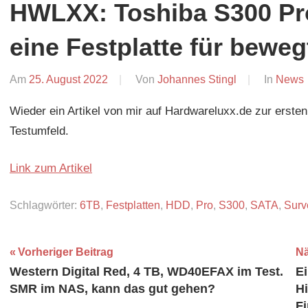
HWLXX: Toshiba S300 Pr
eine Festplatte für bewe
Am
25. August 2022
Von
Johannes Stingl
In
News
Wieder ein Artikel von mir auf Hardwareluxx.de zur erste
Testumfeld.
Link zum Artikel
Schlagwörter:
6TB
,
Festplatten
,
HDD
,
Pro
,
S300
,
SATA
,
Surv
Beitragsnavigation
Vorheriger Beitrag
Nä
Western Digital Red, 4 TB, WD40EFAX im Test.
Ei
SMR im NAS, kann das gut gehen?
H
Fi